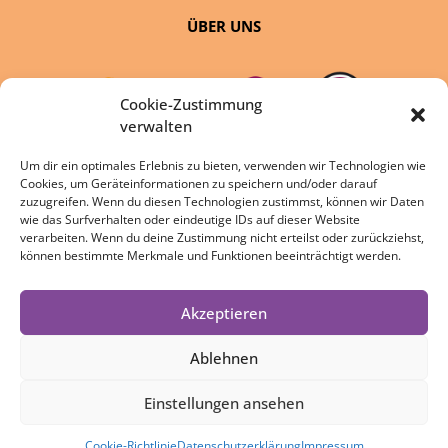
ÜBER UNS
Cookie-Zustimmung
verwalten
Um dir ein optimales Erlebnis zu bieten, verwenden wir Technologien wie
Cookies, um Geräteinformationen zu speichern und/oder darauf
eine Initiative von:
zuzugreifen. Wenn du diesen Technologien zustimmst, können wir Daten
wie das Surfverhalten oder eindeutige IDs auf dieser Website
verarbeiten. Wenn du deine Zustimmung nicht erteilst oder zurückziehst,
können bestimmte Merkmale und Funktionen beeinträchtigt werden.
Akzeptieren
DATENSCHUTZ
IMPRESSUM
Ablehnen
COOKIE-RICHTLINIE
Einstellungen ansehen
Cookie-Richtlinie
Datenschutzerklärung
Impressum