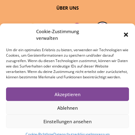
ÜBER UNS
Cookie-Zustimmung
verwalten
Um dir ein optimales Erlebnis zu bieten, verwenden wir Technologien wie
Cookies, um Geräteinformationen zu speichern und/oder darauf
eine Initiative von:
zuzugreifen. Wenn du diesen Technologien zustimmst, können wir Daten
wie das Surfverhalten oder eindeutige IDs auf dieser Website
verarbeiten. Wenn du deine Zustimmung nicht erteilst oder zurückziehst,
können bestimmte Merkmale und Funktionen beeinträchtigt werden.
Akzeptieren
DATENSCHUTZ
IMPRESSUM
Ablehnen
COOKIE-RICHTLINIE
Einstellungen ansehen
Cookie-Richtlinie
Datenschutzerklärung
Impressum