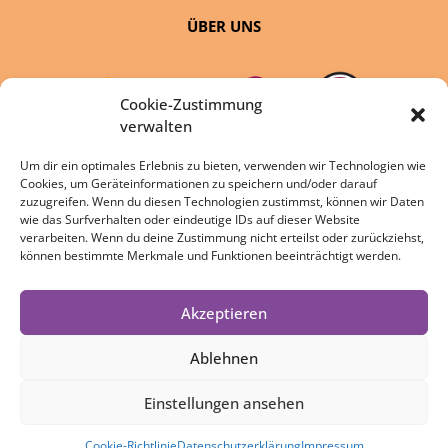
ÜBER UNS
Cookie-Zustimmung
verwalten
Um dir ein optimales Erlebnis zu bieten, verwenden wir Technologien wie
Cookies, um Geräteinformationen zu speichern und/oder darauf
eine Initiative von:
zuzugreifen. Wenn du diesen Technologien zustimmst, können wir Daten
wie das Surfverhalten oder eindeutige IDs auf dieser Website
verarbeiten. Wenn du deine Zustimmung nicht erteilst oder zurückziehst,
können bestimmte Merkmale und Funktionen beeinträchtigt werden.
Akzeptieren
DATENSCHUTZ
IMPRESSUM
Ablehnen
COOKIE-RICHTLINIE
Einstellungen ansehen
Cookie-Richtlinie
Datenschutzerklärung
Impressum