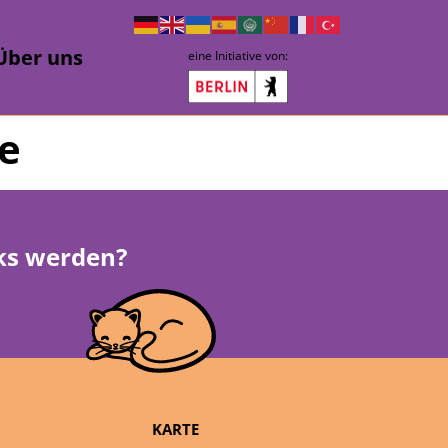
Über uns
eine Initiative von:
e
rks werden?
KARTE