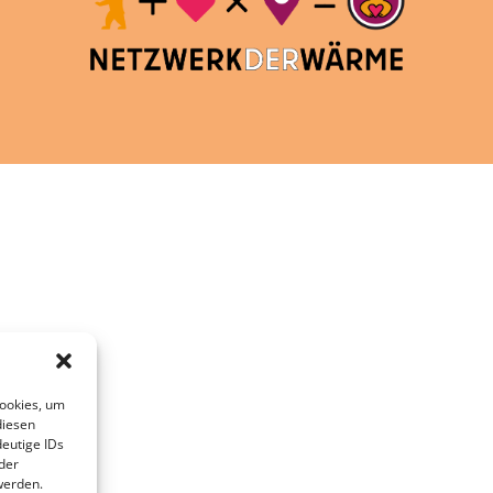
Cookies, um
diesen
eutige IDs
der
werden.