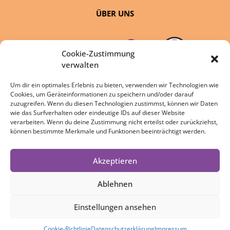
ÜBER UNS
Cookie-Zustimmung
verwalten
Um dir ein optimales Erlebnis zu bieten, verwenden wir Technologien wie
Cookies, um Geräteinformationen zu speichern und/oder darauf
eine Initiative von:
zuzugreifen. Wenn du diesen Technologien zustimmst, können wir Daten
wie das Surfverhalten oder eindeutige IDs auf dieser Website
verarbeiten. Wenn du deine Zustimmung nicht erteilst oder zurückziehst,
können bestimmte Merkmale und Funktionen beeinträchtigt werden.
Akzeptieren
DATENSCHUTZ
IMPRESSUM
Ablehnen
COOKIE-RICHTLINIE
Einstellungen ansehen
Cookie-Richtlinie
Datenschutzerklärung
Impressum