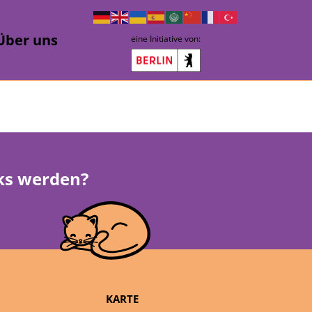
Über uns
eine Initiative von:
rks werden?
KARTE