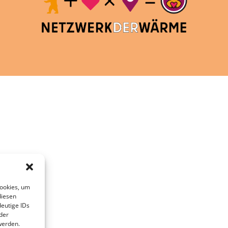
Cookies, um
diesen
eutige IDs
der
werden.