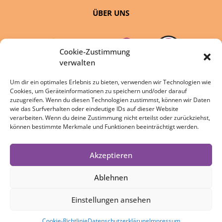
ÜBER UNS
Cookie-Zustimmung
verwalten
Um dir ein optimales Erlebnis zu bieten, verwenden wir Technologien wie
Cookies, um Geräteinformationen zu speichern und/oder darauf
eine Initiative von:
zuzugreifen. Wenn du diesen Technologien zustimmst, können wir Daten
wie das Surfverhalten oder eindeutige IDs auf dieser Website
verarbeiten. Wenn du deine Zustimmung nicht erteilst oder zurückziehst,
können bestimmte Merkmale und Funktionen beeinträchtigt werden.
Akzeptieren
DATENSCHUTZ
IMPRESSUM
Ablehnen
COOKIE-RICHTLINIE
Einstellungen ansehen
Cookie-Richtlinie
Datenschutzerklärung
Impressum