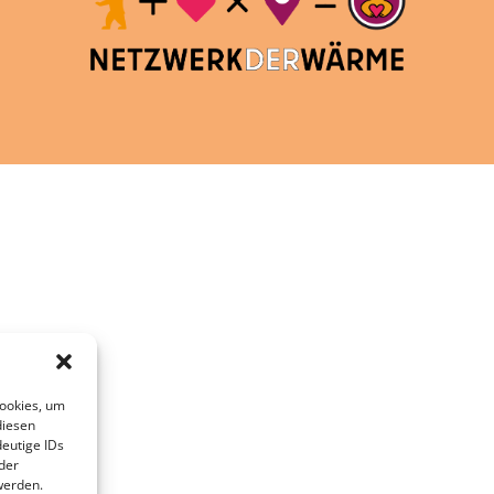
Cookies, um
diesen
eutige IDs
der
werden.