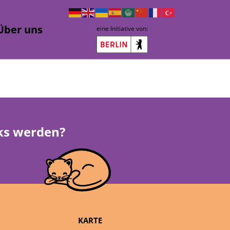
Über uns
eine Initiative von:
rks werden?
KARTE