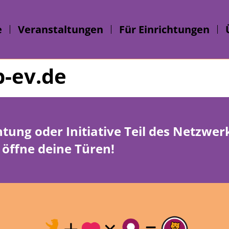
e
Veranstaltungen
Für Einrichtungen
p-ev.de
htung oder Initiative Teil des Netzwe
öffne deine Türen!