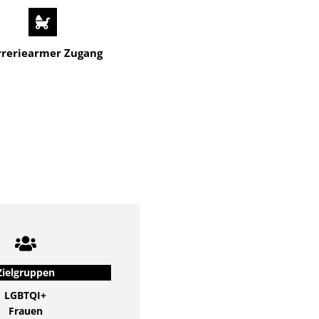
rreriearmer Zugang
Zielgruppen
LGBTQI+
Frauen