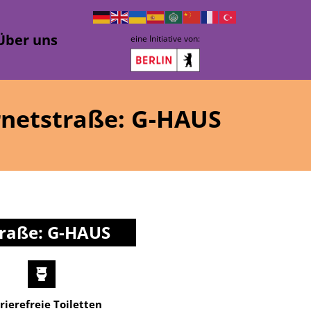
Über uns
eine Initiative von:
rnetstraße: G-HAUS
traße: G-HAUS
rierefreie Toiletten