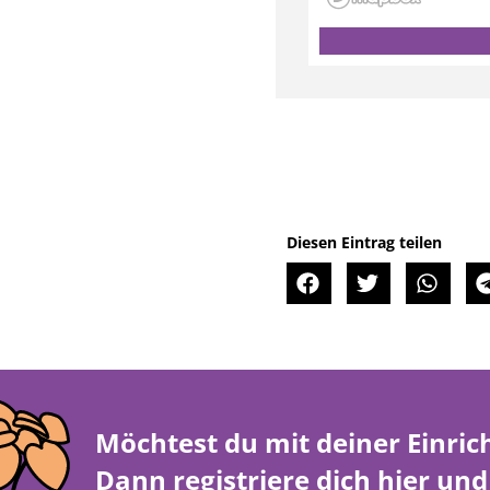
Diesen Eintrag teilen
Möchtest du mit deiner Einric
Dann registriere dich
hier
und 