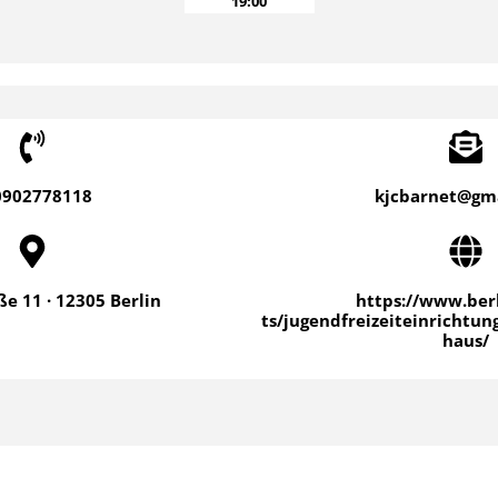
19:00
0902778118
kjcbarnet@gm
e 11 · 12305 Berlin
https://www.berl
ts/jugendfreizeiteinrichtun
haus/