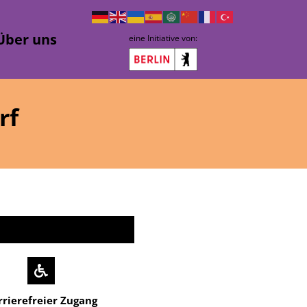
Über uns
eine Initiative von:
rf
rrierefreier Zugang