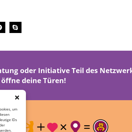
htung oder Initiative Teil des Netzwe
öffne deine Türen!
Cookies, um
diesen
eutige IDs
der
werden.