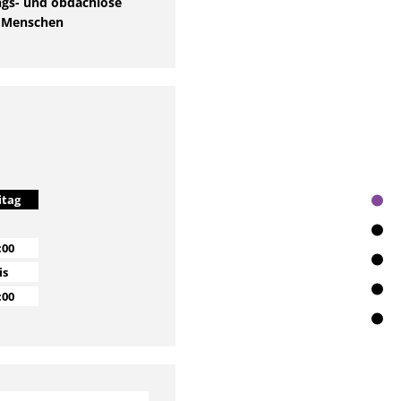
s- und obdachlose
Menschen
itag
:00
is
:00