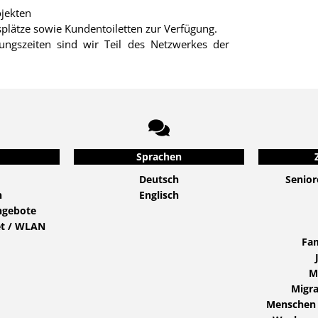
ojekten
splätze sowie Kundentoiletten zur Verfügung.
ngszeiten sind wir Teil des Netzwerkes der
Sprachen
Deutsch
Senior
n
Englisch
angebote
et / WLAN
Fam
M
Migra
Menschen 