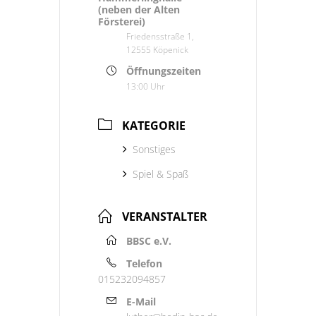
(neben der Alten
Försterei)
Friedensstraße 1,
12555 Köpenick
Öffnungszeiten
13:00 Uhr
KATEGORIE
Sonstiges
Spiel & Spaß
VERANSTALTER
BBSC e.V.
Telefon
015232094857
E-Mail