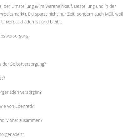
i der Umstellung & im Wareneinkauf, Bestellung und in der
rbeitsmarkt). Du sparst nicht nur Zeit, sondern auch Müll, weil
 Unverpacktladen ist und bleibt.
lbstversorgung:
 der Selbstversorgung?
et?
orgerladen versorgen?
 wie von Edenred?
r und Monat zusammen?
rsorgerladen?