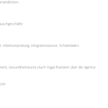
mmanditisten
Tauschgeschäfte
r, Arbeitserprobung, Integrationskurse, Schülerladen.
t, Gesundheitskurse (Auch Yoga) finanziert über die Agentur
cht!