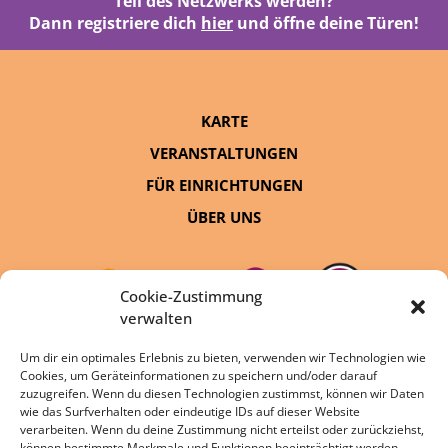
Teil des Netzwerks werden?
Dann registriere dich
hier
und öffne deine Türen!
KARTE
VERANSTALTUNGEN
FÜR EINRICHTUNGEN
ÜBER UNS
Cookie-Zustimmung
verwalten
Um dir ein optimales Erlebnis zu bieten, verwenden wir Technologien wie
Cookies, um Geräteinformationen zu speichern und/oder darauf
eine Initiative von:
zuzugreifen. Wenn du diesen Technologien zustimmst, können wir Daten
wie das Surfverhalten oder eindeutige IDs auf dieser Website
verarbeiten. Wenn du deine Zustimmung nicht erteilst oder zurückziehst,
können bestimmte Merkmale und Funktionen beeinträchtigt werden.